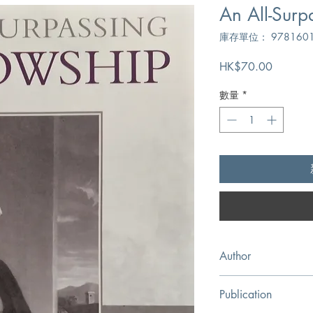
An All-Surp
庫存單位： 9781601
價
HK$70.00
格
數量
*
Author
David P. Beaty
Publication