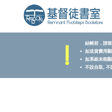
!
結帳前，請留
如送貨費用顯
如系統未能顯
不設自取, 