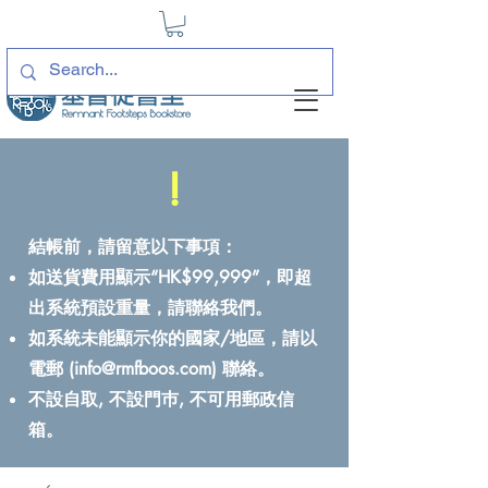
!
結帳前，請留意以下事項：
如送貨費用顯示“HK$99,999”，即超
出系統預設重量，請聯絡我們。
如系統未能顯示你的國家/地區，請以
電郵 (
info@rmfboos.com
) 聯絡。
不設自取, 不設門巿, 不可用郵政信
箱。