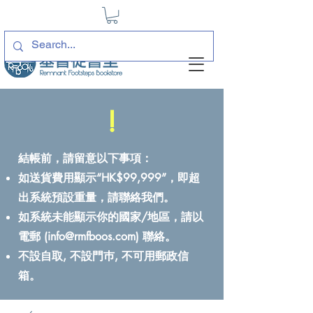
!
結帳前，請留意以下事項：
如送貨費用顯示“HK$99,999”，即超
出系統預設重量，請聯絡我們。
如系統未能顯示你的國家/地區，請以
電郵 (
info@rmfboos.com
) 聯絡。
不設自取, 不設門巿, 不可用郵政信
箱。