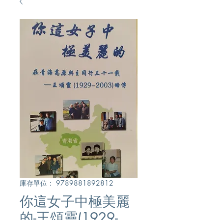
庫存單位： 9789881892812
你這女子中極美麗
的-王頌靈(1929-