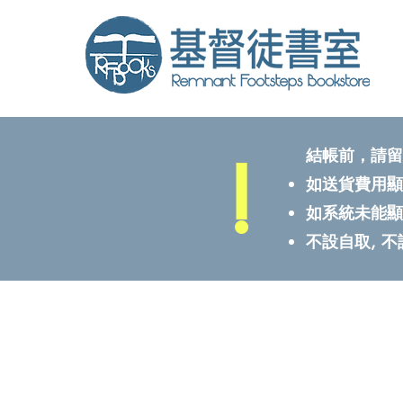
!
結帳前，請留
如送貨費用顯
如系統未能顯
不設自取, 