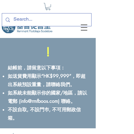
!
結帳前，請留意以下事項：
如送貨費用顯示“HK$99,999”，即超
出系統預設重量，請聯絡我們。
如系統未能顯示你的國家/地區，請以
電郵 (
info@rmfboos.com
) 聯絡。
不設自取, 不設門巿, 不可用郵政信
箱。