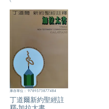
庫存單位： 9789575877484
丁道爾新約聖經註
釋-加拉太書