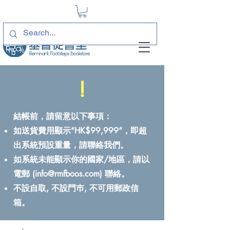
!
結帳前，請留意以下事項：
如送貨費用顯示“HK$99,999”，即超
出系統預設重量，請聯絡我們。
如系統未能顯示你的國家/地區，請以
電郵 (
info@rmfboos.com
) 聯絡。
不設自取, 不設門巿, 不可用郵政信
箱。