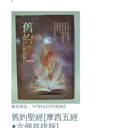
庫存單位： 9789622938885
舊約聖經[摩西五經
•六個並排版]