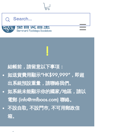
!
結帳前，請留意以下事項：
如送貨費用顯示“HK$99,999”，即超
出系統預設重量，請聯絡我們。
如系統未能顯示你的國家/地區，請以
電郵 (
info@rmfboos.com
) 聯絡。
不設自取, 不設門巿, 不可用郵政信
箱。