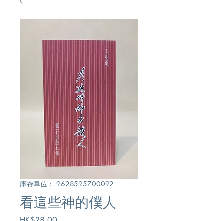
庫存單位： 9628595700092
看這些神的僕人
價
HK$28.00