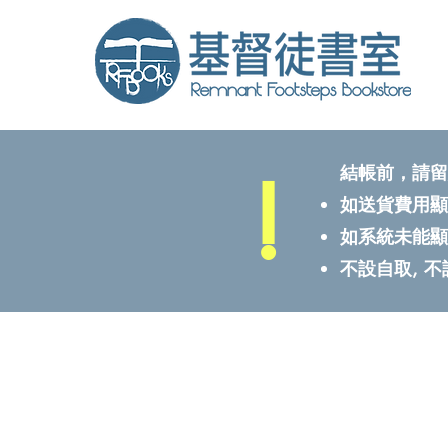
!
結帳前，請留
如送貨費用顯
如系統未能顯
不設自取, 