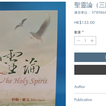
聖靈論（三
庫存單位： 9789866
價
HK$133.00
格
數量
*
Author
約翰.歐文,John Owen
Publication