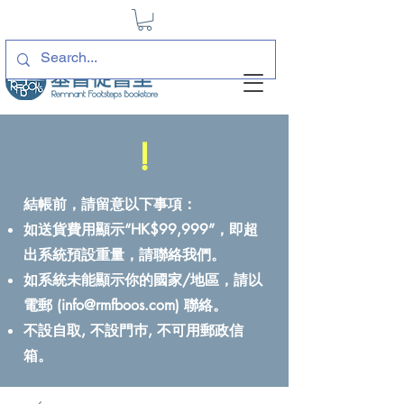
!
結帳前，請留意以下事項：
如送貨費用顯示“HK$99,999”，即超
出系統預設重量，請聯絡我們。
如系統未能顯示你的國家/地區，請以
電郵 (
info@rmfboos.com
) 聯絡。
不設自取, 不設門巿, 不可用郵政信
箱。