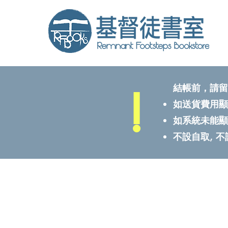
!
結帳前，請留
如送貨費用顯
如系統未能顯
不設自取, 