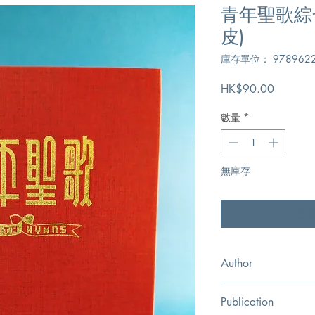
青年聖歌綜合
皮)
庫存單位： 9789622
價
HK$90.00
格
數量
*
無庫存
在
Author
宣道出版社
Publication