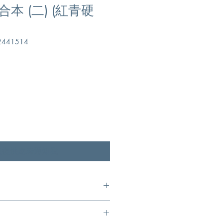
本 (二) (紅青硬
441514
恢復供應時通知我