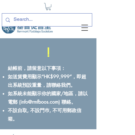
!
結帳前，請留意以下事項：
如送貨費用顯示“HK$99,999”，即超
出系統預設重量，請聯絡我們。
如系統未能顯示你的國家/地區，請以
電郵 (
info@rmfboos.com
) 聯絡。
不設自取, 不設門巿, 不可用郵政信
箱。