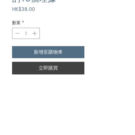
價
HK$38.00
格
數量
*
新增至購物車
立即購買
Author
唐.巴滕&喬納森.薩爾法提
Publication
Creation Ministries International