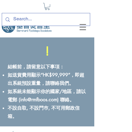
!
結帳前，請留意以下事項：
如送貨費用顯示“HK$99,999”，即超
出系統預設重量，請聯絡我們。
如系統未能顯示你的國家/地區，請以
電郵 (
info@rmfboos.com
) 聯絡。
不設自取, 不設門巿, 不可用郵政信
箱。