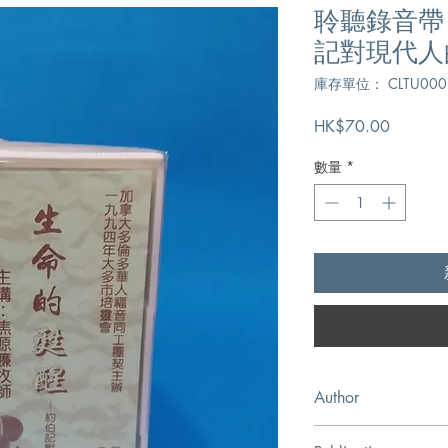
聆聽錄音帶 
記對現代人
庫存單位： CLTU000
價
HK$70.00
格
數量
*
Author
焦源濂牧師主講