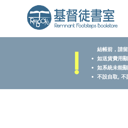
!
結帳前，請留
如送貨費用顯
如系統未能顯
不設自取, 