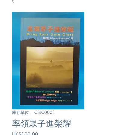
庫存單位： CSLC0001
率領眾子進榮耀
價
HK$100.00