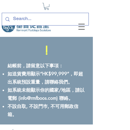
!
結帳前，請留意以下事項：
如送貨費用顯示“HK$99,999”，即超
出系統預設重量，請聯絡我們。
如系統未能顯示你的國家/地區，請以
電郵 (
info@rmfboos.com
) 聯絡。
不設自取, 不設門巿, 不可用郵政信
箱。