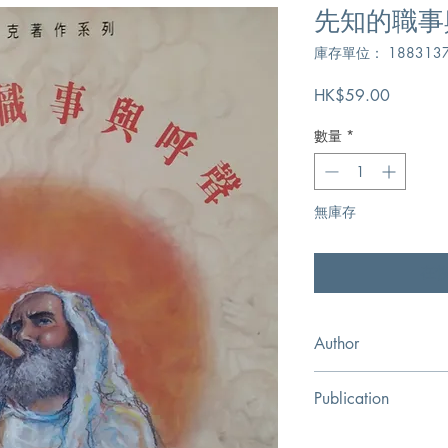
先知的職事
庫存單位： 1883137
價
HK$59.00
格
數量
*
無庫存
在
Author
史百克,T.A. Sparks
Publication
美國基督徒出版社