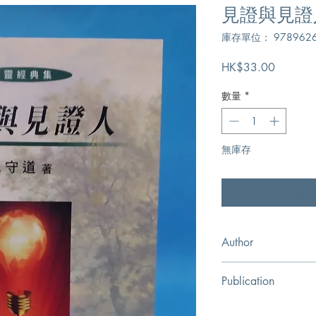
見證與見證
庫存單位： 9789626
價
HK$33.00
格
數量
*
無庫存
在
Author
江守道
Publication
基督徒出版社