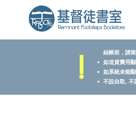
!
結帳前，請留
如送貨費用顯
如系統未能顯
不設自取, 