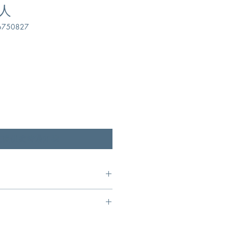
人
750827
恢復供應時通知我