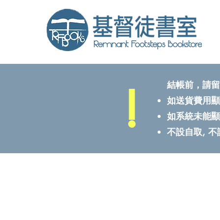
!
結帳前，請留
如送貨費用顯
如系統未能顯
不設自取, 