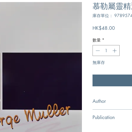
慕勒屬靈精
庫存單位： 9789574
價
HK$48.00
格
數量
*
無庫存
在
Author
慕勒,George Mulle
Publication
提比哩亞出版社