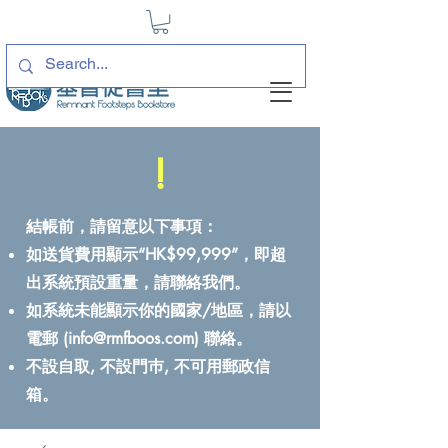
!
結帳前，請留意以下事項：
如送貨費用顯示“HK$99,999”，即超
出系統預設重量，請聯絡我們。
如系統未能顯示你的國家/地區，請以
電郵 (
info@rmfboos.com
) 聯絡。
不設自取, 不設門巿, 不可用郵政信
箱。