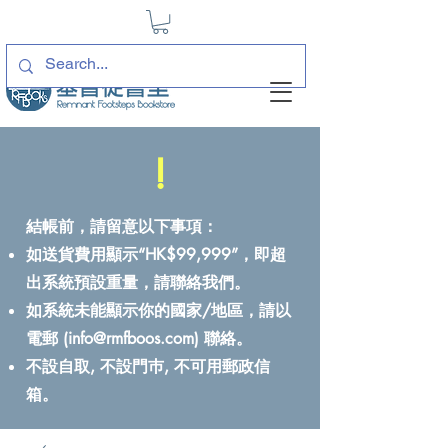
!
結帳前，請留意以下事項：
如送貨費用顯示“HK$99,999”，即超
出系統預設重量，請聯絡我們。
如系統未能顯示你的國家/地區，請以
電郵 (
info@rmfboos.com
) 聯絡。
不設自取, 不設門巿, 不可用郵政信
箱。