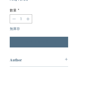
格
數量
*
無庫存
在恢復供應時通知我
Author
楊紹唐
Publication
福音團契書局