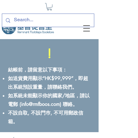
!
結帳前，請留意以下事項：
如送貨費用顯示“HK$99,999”，即超
出系統預設重量，請聯絡我們。
如系統未能顯示你的國家/地區，請以
電郵 (
info@rmfboos.com
) 聯絡。
不設自取, 不設門巿, 不可用郵政信
箱。