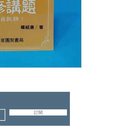
福音團契書局
訂閱