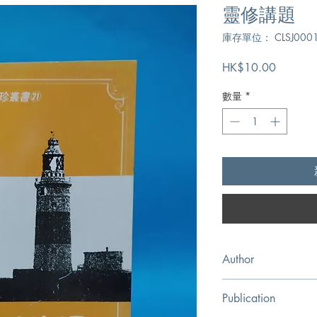
靈修講題
庫存單位： CLSJ000
價
HK$10.00
格
數量
*
Author
楊紹唐
Publication