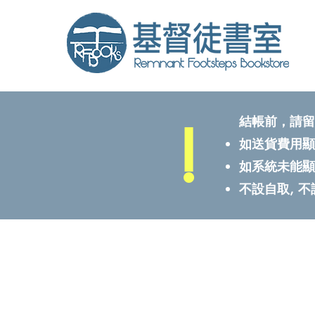
!
結帳前，請留
如送貨費用顯
如系統未能顯
不設自取, 