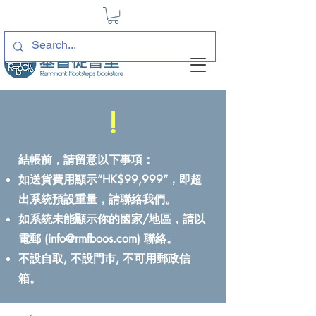
!
結帳前，請留意以下事項：
如送貨費用顯示“HK$99,999”，即超
出系統預設重量，請聯絡我們。
如系統未能顯示你的國家/地區，請以
電郵 (
info@rmfboos.com
) 聯絡。
不設自取, 不設門巿, 不可用郵政信
箱。