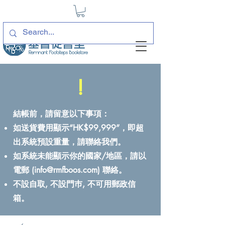
!
結帳前，請留意以下事項：
如送貨費用顯示“HK$99,999”，即超
出系統預設重量，請聯絡我們。
如系統未能顯示你的國家/地區，請以
電郵 (
info@rmfboos.com
) 聯絡。
不設自取, 不設門巿, 不可用郵政信
箱。