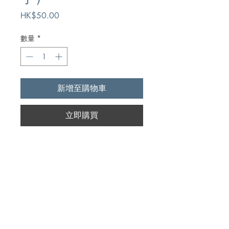
價
HK$50.00
格
數量
*
新增至購物車
立即購買
Author
[英]徹斯特頓
Publication
三聯書店