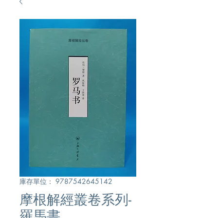
庫存單位： 9787542645142
摩根解經叢卷系列-
羅馬書