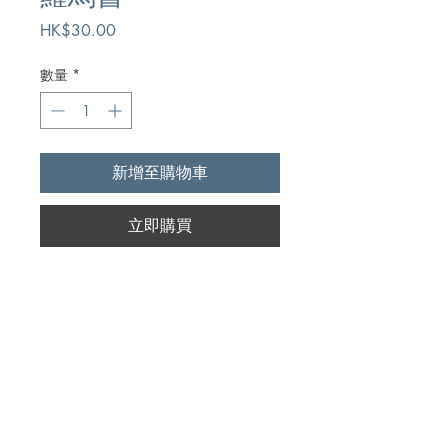
價
HK$30.00
格
數量
*
新增至購物車
立即購買
Author
坎伯•摩根
Publication
上海三聯書店