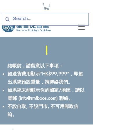
!
結帳前，請留意以下事項：
如送貨費用顯示“HK$99,999”，即超
出系統預設重量，請聯絡我們。
如系統未能顯示你的國家/地區，請以
電郵 (
info@rmfboos.com
) 聯絡。
不設自取, 不設門巿, 不可用郵政信
箱。