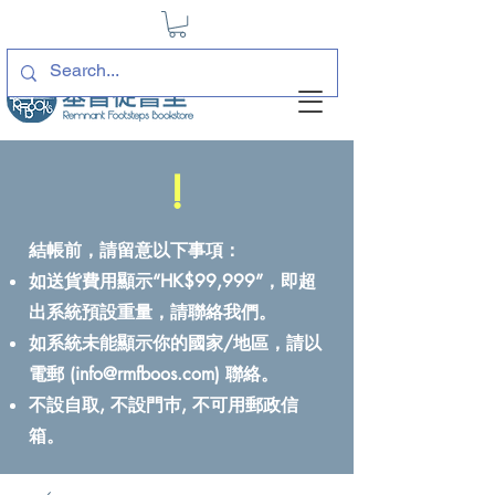
!
結帳前，請留意以下事項：
如送貨費用顯示“HK$99,999”，即超
出系統預設重量，請聯絡我們。
如系統未能顯示你的國家/地區，請以
電郵 (
info@rmfboos.com
) 聯絡。
不設自取, 不設門巿, 不可用郵政信
箱。