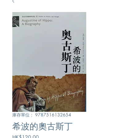
庫存單位： 9787516132654
希波的奧古斯丁
價
HK$120.00