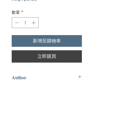
格
數量
*
新增至購物車
立即購買
Author
[美]彼得.布朗,Peter Bown
Publication
中國社會科學出版社