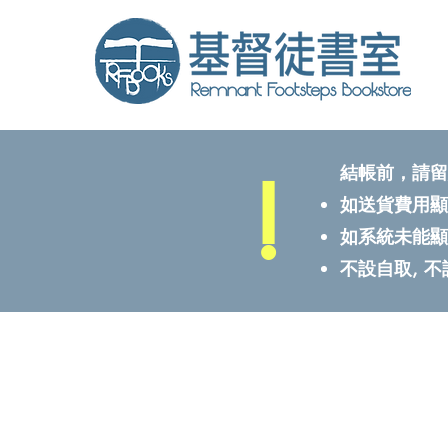
!
結帳前，請留
如送貨費用顯
如系統未能顯
不設自取, 