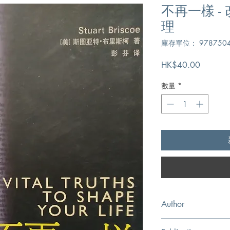
不再一樣 -
理
庫存單位： 9787504
價
HK$40.00
格
數量
*
Author
斯圖亞特•布里斯柯,Stuar