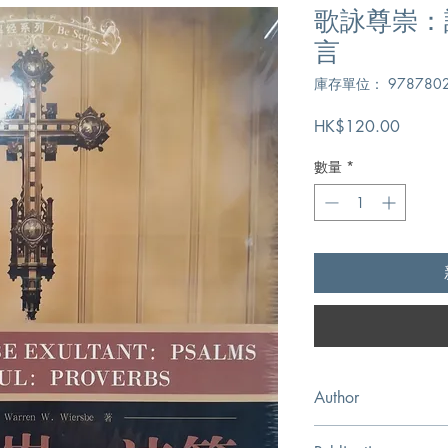
歌詠尊崇：
言
庫存單位： 9787802
價
HK$120.00
格
數量
*
Author
[美]威爾斯比