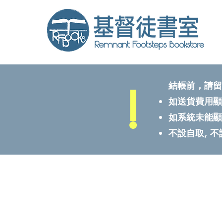
!
結帳前，請留
如送貨費用顯
如系統未能顯
不設自取, 