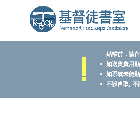
!
結帳前，請留
如送貨費用顯
如系統未能顯
不設自取, 