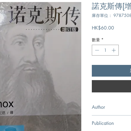
諾克斯傳[增
庫存單位： 9787508
價
HK$60.00
格
數量
*
Author
[英]托馬斯.麥克里
Publication