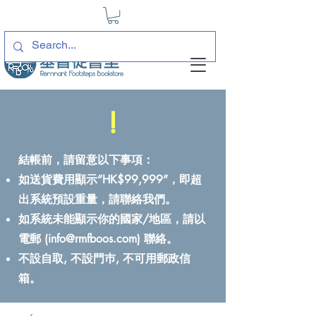
!
結帳前，請留意以下事項：
如送貨費用顯示“HK$99,999”，即超
出系統預設重量，請聯絡我們。
如系統未能顯示你的國家/地區，請以
電郵 (
info@rmfboos.com
) 聯絡。
不設自取, 不設門巿, 不可用郵政信
箱。