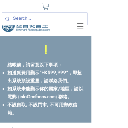
!
結帳前，請留意以下事項：
如送貨費用顯示“HK$99,999”，即超
出系統預設重量，請聯絡我們。
如系統未能顯示你的國家/地區，請以
電郵 (
info@rmfboos.com
) 聯絡。
不設自取, 不設門巿, 不可用郵政信
箱。