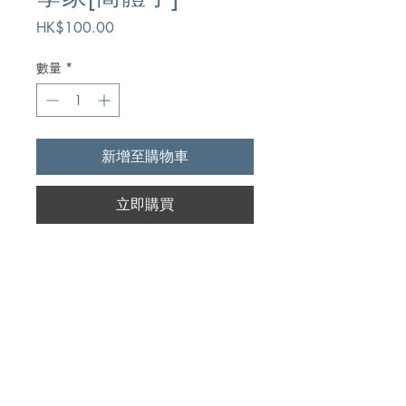
價
HK$100.00
格
數量
*
新增至購物車
立即購買
Author
[英]馬歇爾/黃龍光[譯]
Publication
團結出版社