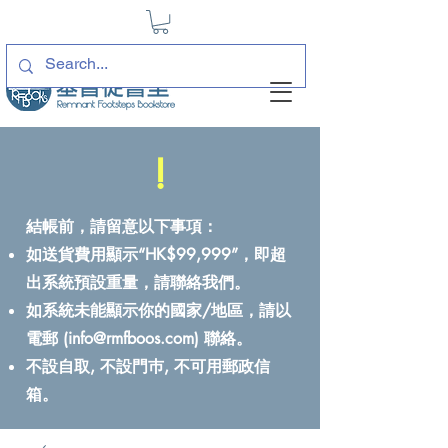
!
結帳前，請留意以下事項：
如送貨費用顯示“HK$99,999”，即超
出系統預設重量，請聯絡我們。
如系統未能顯示你的國家/地區，請以
電郵 (
info@rmfboos.com
) 聯絡。
不設自取, 不設門巿, 不可用郵政信
箱。