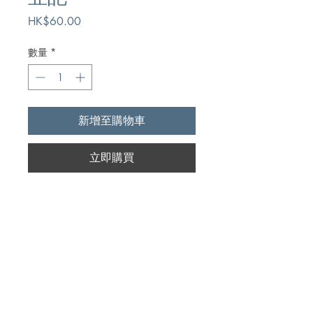
價
HK$60.00
格
數量
*
新增至購物車
立即購買
Author
晏保羅,Dr.Paul P.Enns
Publication
天道書樓有限公司