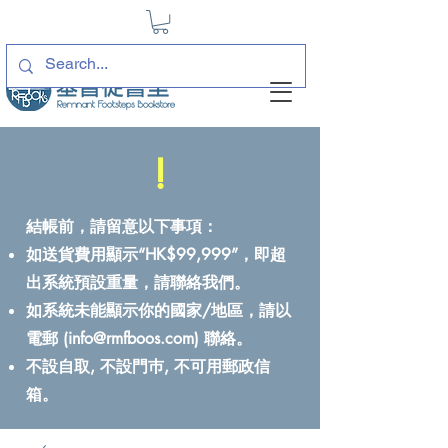
!
結帳前，請留意以下事項：
如送貨費用顯示“HK$99,999”，即超
出系統預設重量，請聯絡我們。
如系統未能顯示你的國家/地區，請以
電郵 (
info@rmfboos.com
) 聯絡。
不設自取, 不設門巿, 不可用郵政信
箱。