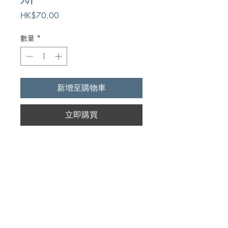
價
HK$70.00
格
數量
*
新增至購物車
立即購買
Author
華侯活,Dr.Howard F.Vos
Publication
天道書樓有限公司