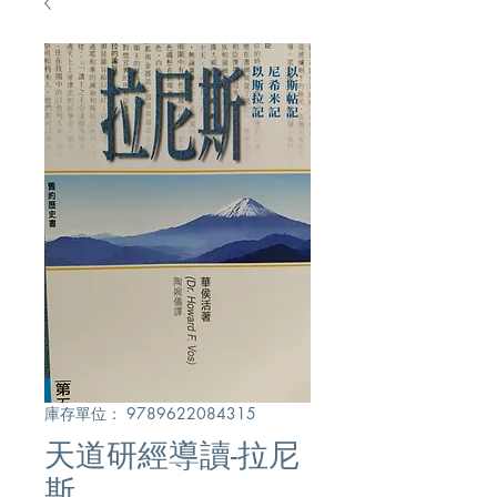
庫存單位： 9789622084315
天道研經導讀-拉尼
斯