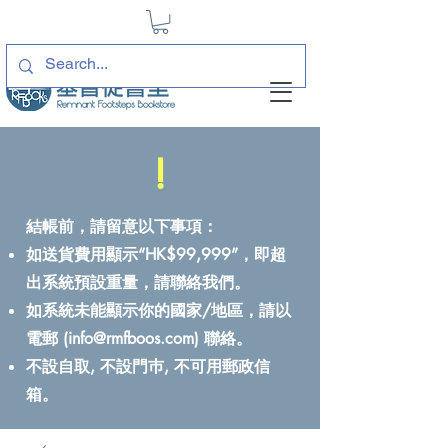
!
結帳前，請留意以下事項：
如送貨費用顯示“HK$99,999”，即超
出系統預設重量，請聯絡我們。
如系統未能顯示你的國家/地區，請以
電郵 (
info@rmfboos.com
) 聯絡。
不設自取, 不設門巿, 不可用郵政信
箱。