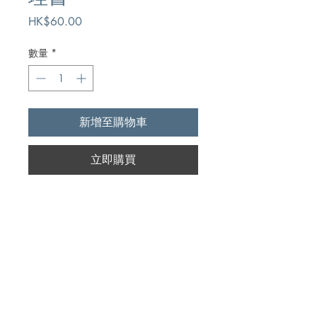
價
HK$60.00
格
數量
*
新增至購物車
立即購買
Author
吳理恩,Dr. Leon J. Wood
Publication
天道書樓有限公司