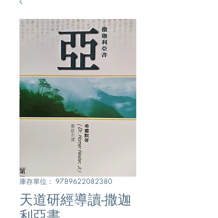
庫存單位： 9789622082380
天道研經導讀-撒迦
利亞書