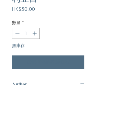
價
HK$50.00
格
數量
*
無庫存
在恢復供應時通知我
Author
希霍默,Dr. Homer Heater, Jr.
Publication
天道書樓有限公司