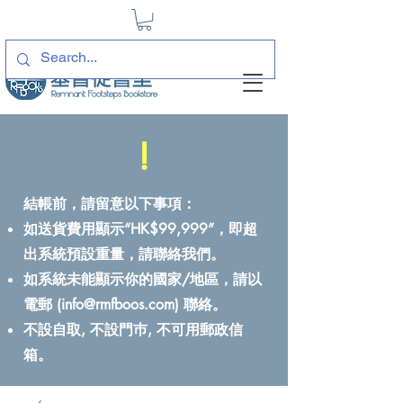
!
結帳前，請留意以下事項：
如送貨費用顯示“HK$99,999”，即超
出系統預設重量，請聯絡我們。
如系統未能顯示你的國家/地區，請以
電郵 (
info@rmfboos.com
) 聯絡。
不設自取, 不設門巿, 不可用郵政信
箱。