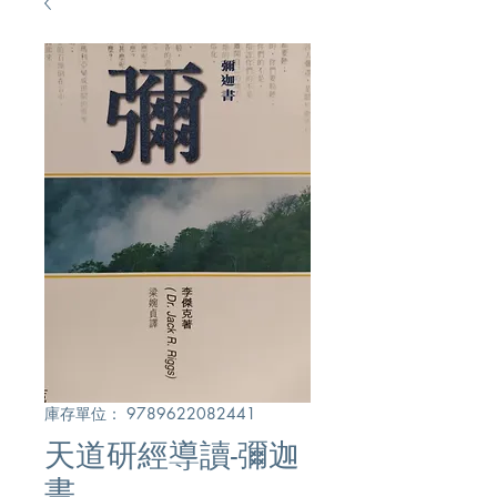
庫存單位： 9789622082441
天道研經導讀-彌迦
書