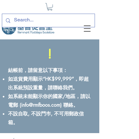
!
結帳前，請留意以下事項：
如送貨費用顯示“HK$99,999”，即超
出系統預設重量，請聯絡我們。
如系統未能顯示你的國家/地區，請以
電郵 (
info@rmfboos.com
) 聯絡。
不設自取, 不設門巿, 不可用郵政信
箱。