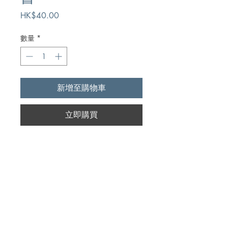
價
HK$40.00
格
數量
*
新增至購物車
立即購買
Author
李傑克,Dr. Jack R. Riggs
Publication
天道書樓有限公司