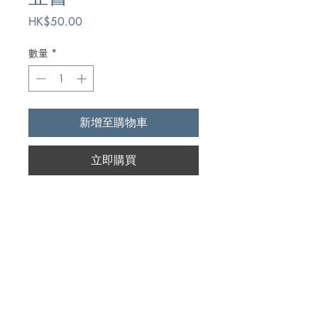
價
HK$50.00
格
數量
*
新增至購物車
立即購買
Author
嘉大衛,Dr. D. David Garland
Publication
天道書樓有限公司