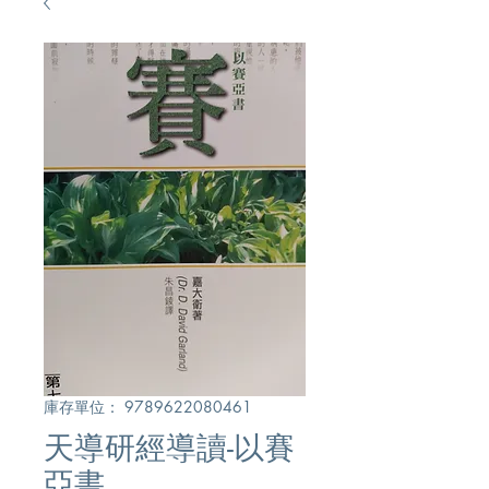
庫存單位： 9789622080461
天導研經導讀-以賽
亞書