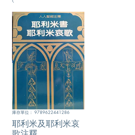
庫存單位： 9789622441286
耶利米及耶利米哀
歌注釋