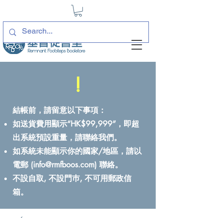
!
結帳前，請留意以下事項：
如送貨費用顯示“HK$99,999”，即超
出系統預設重量，請聯絡我們。
如系統未能顯示你的國家/地區，請以
電郵 (
info@rmfboos.com
) 聯絡。
不設自取, 不設門巿, 不可用郵政信
箱。