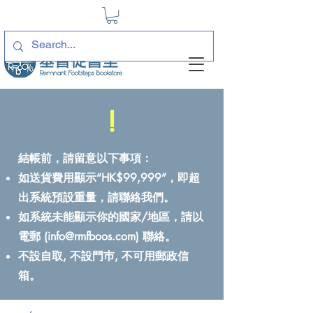
!
結帳前，請留意以下事項：
如送貨費用顯示“HK$99,999”，即超
出系統預設重量，請聯絡我們。
如系統未能顯示你的國家/地區，請以
電郵 (
info@rmfboos.com
) 聯絡。
不設自取, 不設門巿, 不可用郵政信
箱。