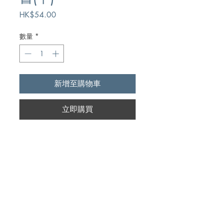
價
HK$54.00
格
數量
*
新增至購物車
立即購買
Author
摩根,G. Campbell Morgan
Publication
美國活泉出版社