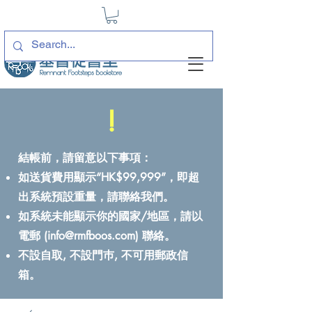
!
結帳前，請留意以下事項：
如送貨費用顯示“HK$99,999”，即超
出系統預設重量，請聯絡我們。
如系統未能顯示你的國家/地區，請以
電郵 (
info@rmfboos.com
) 聯絡。
不設自取, 不設門巿, 不可用郵政信
箱。