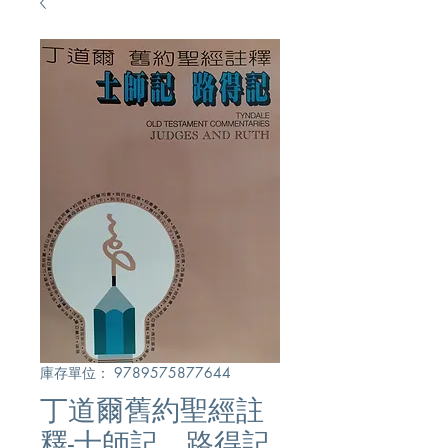
庫存單位： 9789575877644
丁道爾舊約聖經註
釋-士師記、路得記