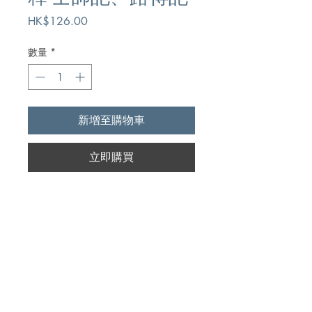
價
HK$126.00
格
數量
*
新增至購物車
立即購買
Author
昆達/莫理斯,Arthur E. Cundall/Leon
Publication
Morris
校園書房出版社