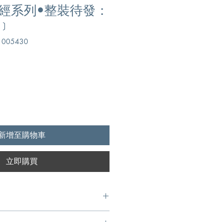
經系列•整裝待發：
﹞
005430
新增至購物車
立即購買
iersbe