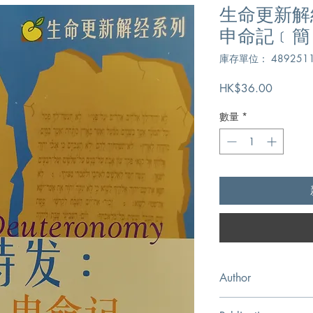
生命更新解
申命記﹝簡
庫存單位： 4892511
價
HK$36.00
格
數量
*
Author
威爾斯比,Warren W. W