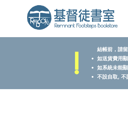
!
結帳前，請留
如送貨費用顯
如系統未能顯
不設自取, 