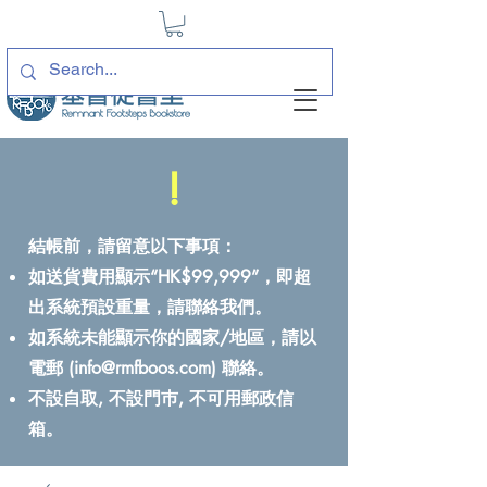
!
結帳前，請留意以下事項：
如送貨費用顯示“HK$99,999”，即超
出系統預設重量，請聯絡我們。
如系統未能顯示你的國家/地區，請以
電郵 (
info@rmfboos.com
) 聯絡。
不設自取, 不設門巿, 不可用郵政信
箱。