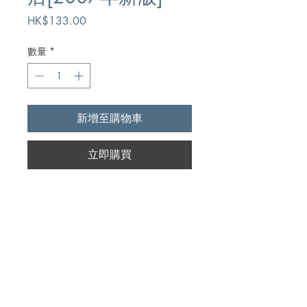
價
HK$133.00
格
數量
*
新增至購物車
立即購買
Author
駱其雅,Herbert Lockyer
Publication
中國主日學協會