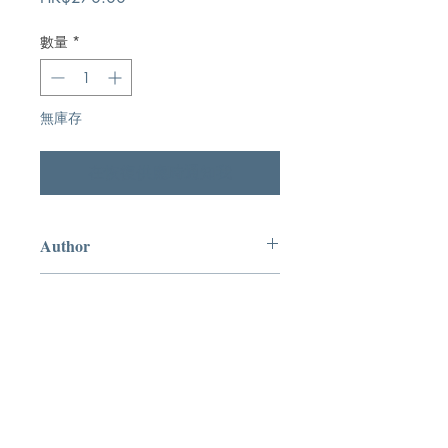
格
數量
*
無庫存
在恢復供應時通知我
Author
駱其雅,Herbert Lockyer
Publication
中國主日學協會