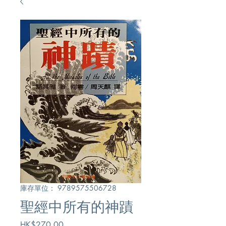
庫存單位： 9789575506728
聖經中所有的神蹟
價
HK$270.00