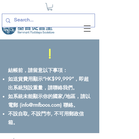
!
結帳前，請留意以下事項：
如送貨費用顯示“HK$99,999”，即超
出系統預設重量，請聯絡我們。
如系統未能顯示你的國家/地區，請以
電郵 (
info@rmfboos.com
) 聯絡。
不設自取, 不設門巿, 不可用郵政信
箱。