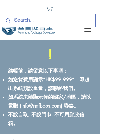
!
結帳前，請留意以下事項：
如送貨費用顯示“HK$99,999”，即超
出系統預設重量，請聯絡我們。
如系統未能顯示你的國家/地區，請以
電郵 (
info@rmfboos.com
) 聯絡。
不設自取, 不設門巿, 不可用郵政信
箱。