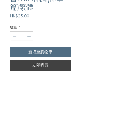
篇)繁體
價
HK$25.00
格
數量
*
新增至購物車
立即購買
Author
傑弗里•布羅米利/克里斯托弗•賴特/
Publication
羅伯特•懷亞特/約翰•沃茨/喬治•拉
德,Geoffrey W. Bromiley/Christopher
漢語聖經協會
J.H. Wright/Robert J. Wyatt/John D.W.