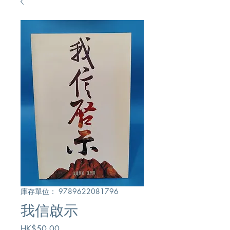
庫存單位： 9789622081796
我信啟示
價
HK$50.00