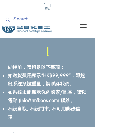
!
結帳前，請留意以下事項：
如送貨費用顯示“HK$99,999”，即超
出系統預設重量，請聯絡我們。
如系統未能顯示你的國家/地區，請以
電郵 (
info@rmfboos.com
) 聯絡。
不設自取, 不設門巿, 不可用郵政信
箱。