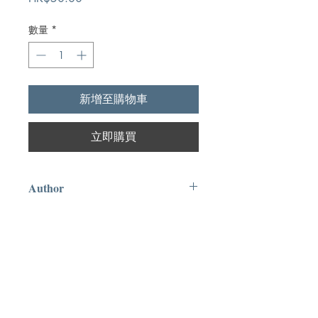
格
數量
*
新增至購物車
立即購買
Author
莫理昂,Leon Morris
Publication
天道書樓出版