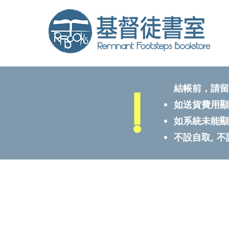
!
結帳前，請留
如送貨費用顯
如系統未能顯
不設自取, 