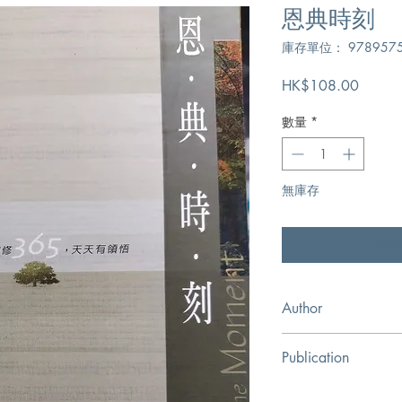
恩典時刻
庫存單位： 9789575
價
HK$108.00
格
數量
*
無庫存
在
Author
路卡杜,Max Lucado
Publication
校園書房出版社