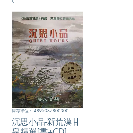
庫存單位： 4895087800300
沉思小品-新荒漠甘
泉精選[書+CD]