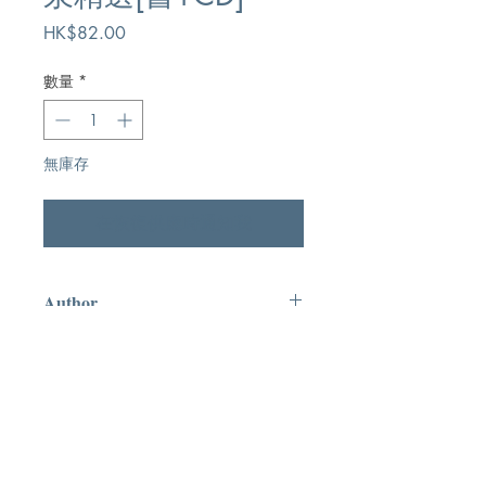
價
HK$82.00
格
數量
*
無庫存
在恢復供應時通知我
Author
海天書樓
Publication
海天書樓出版社