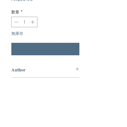
格
數量
*
無庫存
在恢復供應時通知我
Author
基道書樓
Publication
基道出版社