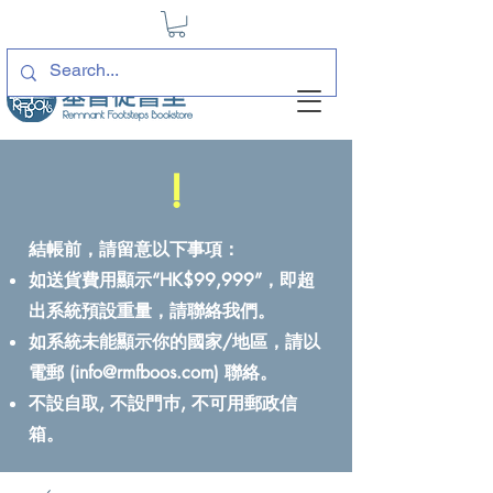
!
結帳前，請留意以下事項：
如送貨費用顯示“HK$99,999”，即超
出系統預設重量，請聯絡我們。
如系統未能顯示你的國家/地區，請以
電郵 (
info@rmfboos.com
) 聯絡。
不設自取, 不設門巿, 不可用郵政信
箱。