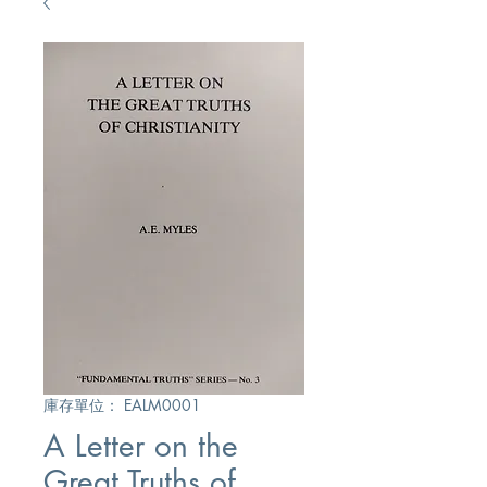
庫存單位： EALM0001
A Letter on the
Great Truths of