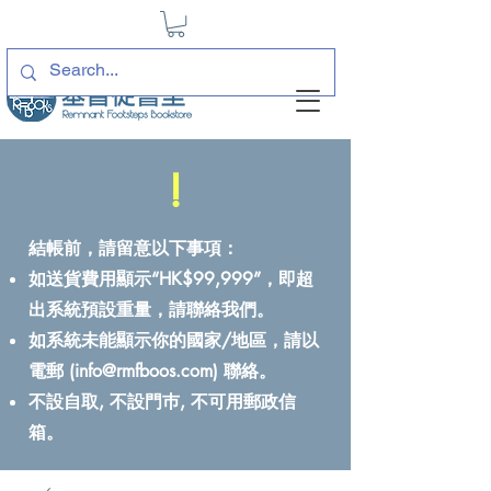
!
結帳前，請留意以下事項：
如送貨費用顯示“HK$99,999”，即超
出系統預設重量，請聯絡我們。
如系統未能顯示你的國家/地區，請以
電郵 (
info@rmfboos.com
) 聯絡。
不設自取, 不設門巿, 不可用郵政信
箱。