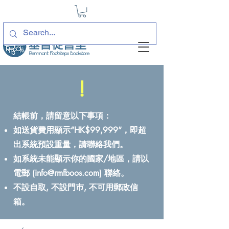
!
結帳前，請留意以下事項：
如送貨費用顯示“HK$99,999”，即超
出系統預設重量，請聯絡我們。
如系統未能顯示你的國家/地區，請以
電郵 (
info@rmfboos.com
) 聯絡。
不設自取, 不設門巿, 不可用郵政信
箱。