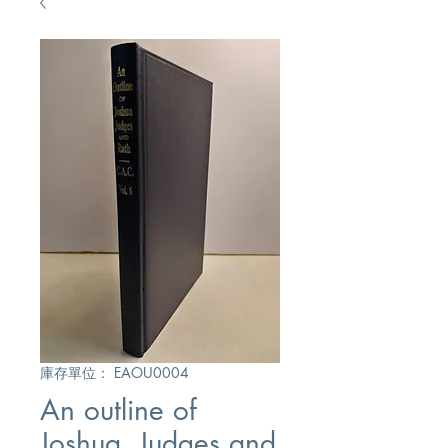
庫存單位： EAOU0004
An outline of
Joshua, Judges and