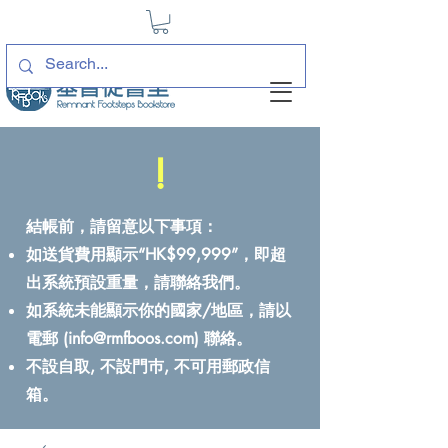
!
結帳前，請留意以下事項：
如送貨費用顯示“HK$99,999”，即超
出系統預設重量，請聯絡我們。
如系統未能顯示你的國家/地區，請以
電郵 (
info@rmfboos.com
) 聯絡。
不設自取, 不設門巿, 不可用郵政信
箱。