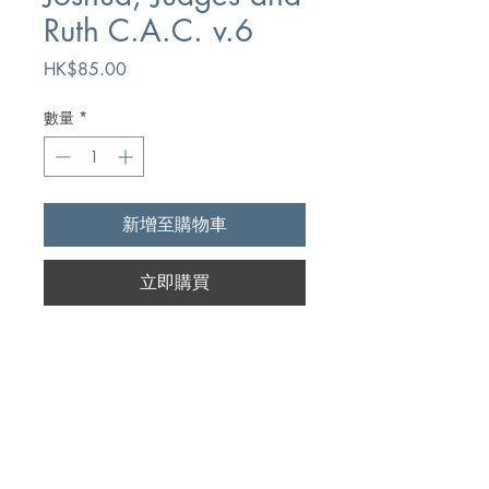
Ruth C.A.C. v.6
價
HK$85.00
格
數量
*
新增至購物車
立即購買
Author
Kingston Bible Trust
Publication
Kingston Bible Trust